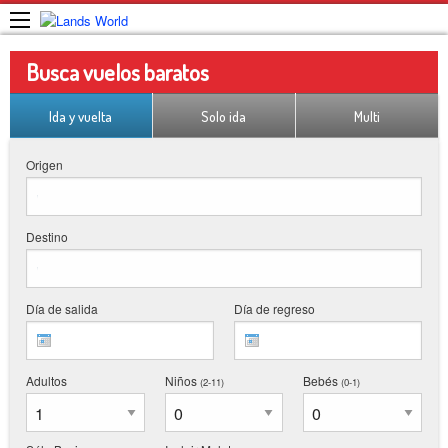
Busca vuelos baratos
Ida y vuelta
Solo ida
Multi
Origen
Destino
Día de salida
Día de regreso
Adultos
Niños
Bebés
(2-11
)
(0-1
)